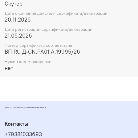
Перед установкой убедитесь, что аккумулятор
Скутер
полностью заряжен.
Дата окончания действия сертификата/декларации
20.11.2026
Используйте только совместимые зарядные
устройства для гелевых аккумуляторов.
Дата регистрации сертификата/декларации
21.05.2026
Номер сертификата соответствия
ВП RU Д-CN.РА01.А.19995/26
Нужен код маркировки
нет
ЗАПЧАСТИ ДЛЯ СКУТЕРОВ МОПЕДОВ И ПИТБАЙКОВ ДИОМАРКЕТ РОСТОВ
Контакты
+79381033693