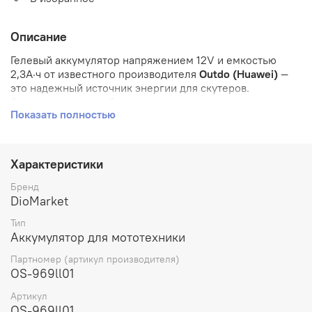
Описание
Гелевый аккумулятор напряжением 12V и емкостью
2,3А·ч от известного производителя
Outdo (Huawei)
—
это надежный источник энергии для скутеров.
Аккумулятор разработан с использованием передовых
Показать полностью
технологий, что обеспечивает долговечность,
стабильную работу и безопасность. Совместимость:
подходит на скутеры
suzuki Lets 1/2/ 2 new,
suzuki verde
сузуки
верде
, Yamaha (Ямаха),
super jog
jog sa16j
cool style,
Характеристики
ZR,
yamaha jog next zone,
ямаха джог yamaha
jog aprio
4JP,
jog C/Z2,
space innovation,
yamaha poche 5bm,
Бренд
yamaha jog
DioMarket
artistic
Тип
Основные характеристики:
Аккумулятор для мототехники
Напряжение: 12V
Партномер (артикул производителя)
OS-969ll01
Емкость: 2,3А·ч
Артикул
Тип: гелевый (необслуживаемый)
OS-969ll01