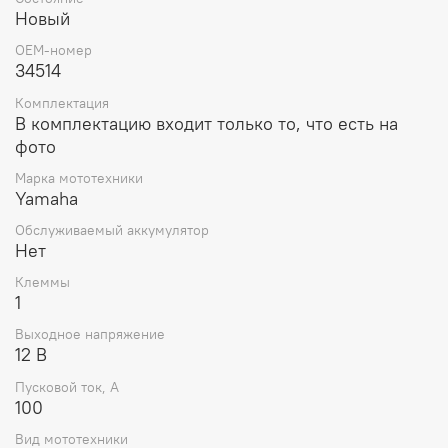
Новый
Безопасность:
герметичный корпус
предотвращает утечку электролита, что делает
OEM-номер
аккумулятор безопасным для использования.
34514
Порядок установки:
Комплектация
В комплектацию входит только то, что есть на
Отключите старый аккумулятор, начиная с
фото
отрицательной клеммы (-), затем положительной
(+).
Марка мототехники
Yamaha
Установите новый аккумулятор в отсек, соблюдая
Обслуживаемый аккумулятор
правильную ориентацию клемм.
Нет
Подключите клеммы, начиная с положительной
Клеммы
(+), затем отрицательной (-).
1
Убедитесь, что клеммы надежно зафиксированы и
Выходное напряжение
не болтаются.
12 В
Проверьте работу электросистем скутера.
Пусковой ток, А
100
Рекомендации:
Вид мототехники