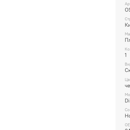
Ар
O
Ст
Ки
Ма
П
Ко
1
Ви
С
Цв
ч
Мо
Di
Со
Н
OE