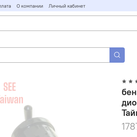
плата
О компании
Личный кабинет
бен
дио
Тай
178