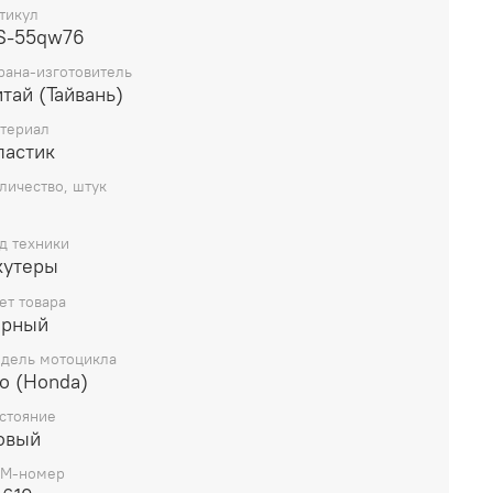
тикул
S-55qw76
рана-изготовитель
тай (Тайвань)
териал
ластик
личество, штук
д техники
кутеры
ет товара
ерный
дель мотоцикла
o (Honda)
стояние
овый
M-номер