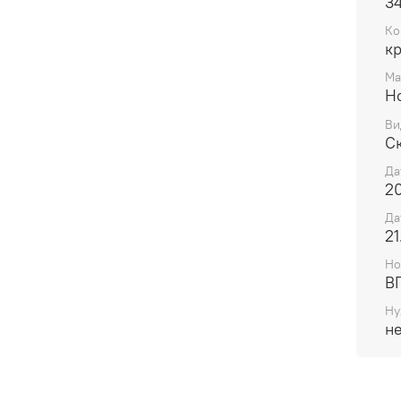
3
Ко
к
Ма
H
Ви
С
Да
20
Да
21
Но
В
Ну
н