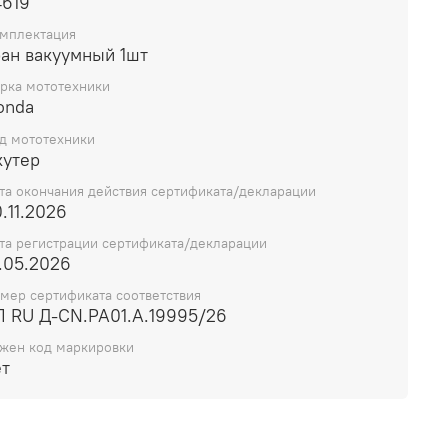
4619
мплектация
ран вакуумный 1шт
рка мототехники
onda
д мототехники
кутер
та окончания действия сертификата/декларации
.11.2026
та регистрации сертификата/декларации
.05.2026
мер сертификата соответствия
П RU Д-CN.РА01.А.19995/26
жен код маркировки
ет