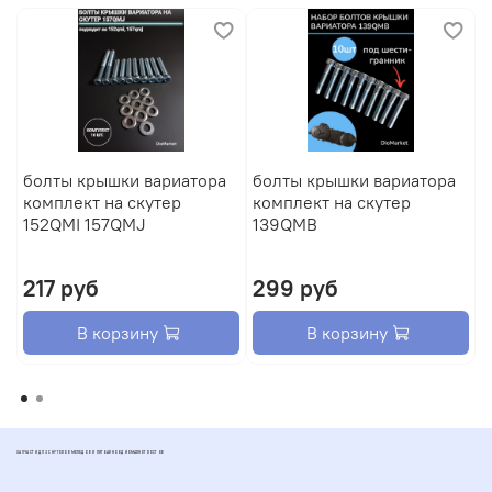
болты крышки вариатора
болты крышки вариатора
б
комплект на скутер
комплект на скутер
A
152QMI 157QMJ
139QMB
I
п
217 руб
299 руб
В корзину
В корзину
ЗАПЧАСТИ ДЛЯ СКУТЕРОВ МОПЕДОВ И ПИТБАЙКОВ ДИОМАРКЕТ РОСТОВ