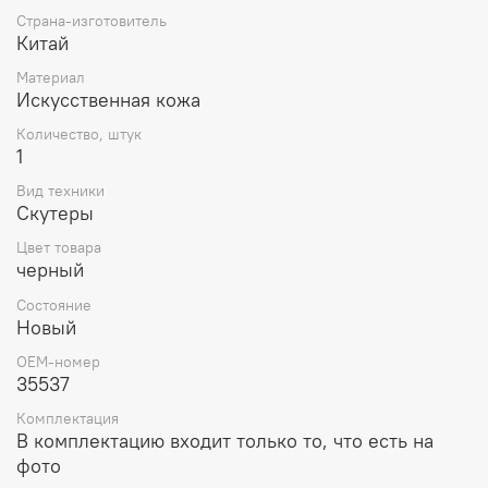
полезным аксессуаром, обеспечивающим защиту,
Страна-изготовитель
комфорт и стильность, а также увеличивает срок
Китай
службы сиденья.
Материал
Искусственная кожа
Количество, штук
1
Вид техники
Скутеры
Цвет товара
черный
Состояние
Новый
OEM-номер
35537
Комплектация
В комплектацию входит только то, что есть на
фото