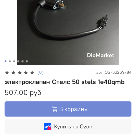
(0)
арт.
OS-63259784
электроклапан Стелс 50 stels 1e40qmb
507.00 руб
В корзину
Купить на Ozon