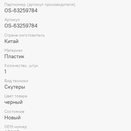
обогатитель карбюратора является устройством,
Партномер (артикул производителя)
управляемым рычагом на руле, но также можно
OS-63259784
использовать электрический обогатитель. Он обычно
Артикул
устанавливается на карбюраторе и подсоединен к
OS-63259784
электропроводке мототехники.
Страна-изготовитель
Китай
Материал
Пластик
Количество, штук
1
Вид техники
Скутеры
Цвет товара
черный
Состояние
Новый
OEM-номер