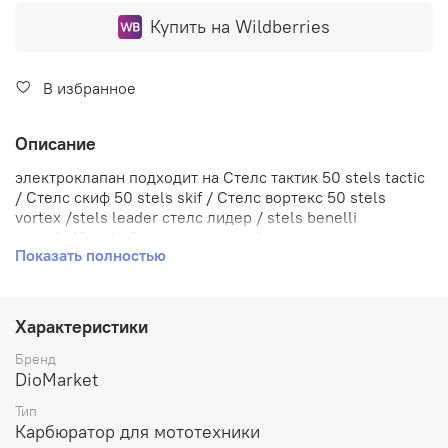
Купить на Wildberries
В избранное
Описание
электроклапан подходит на Стелс
тактик
50 stels tactic
/
Стелс
скиф
50 stels skif /
Стелс
вортекс
50 stels
vortex /stels leader
стелс
лидер
/ stels benelli
arow
1e40qmb. Электроклапан обогатителя
Показать полностью
карбюратора на мотоцикле предназначен для
регулирования топливной смеси в двигателе.
Карбюратор обычно имеет две главные настройки
смеси - смесь обогащенная (богатая) топливом и смесь
Характеристики
стандартная (рабочая). Когда двигатель работает на
холодную, требуется более богатая смесь для
Бренд
обеспечения стабильной работы. Когда двигатель
DioMarket
выходит на рабочие температуры, требуется
Тип
стандартная смесь для оптимальной
Карбюратор для мототехники
производительности. Традиционный механический