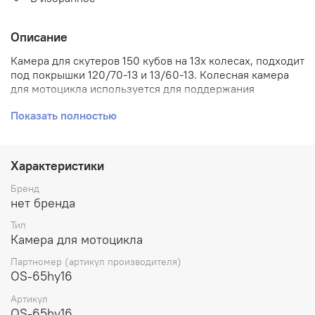
Описание
Камера для скутеров 150 кубов на 13х колесах, подходит
под покрышки 120/70-13 и 13/60-13. Колесная камера
для мотоцикла используется для поддержания
правильного давления воздуха в шине мотоцикла.
Показать полностью
Главной целью камеры является предотвращение
утечки воздуха из шины, что может привести к потере
контроля над мотоциклом и опасным ситуациям на
дороге. Если шина мотоцикла имеет прокол или разрыв,
Характеристики
камера может быть использована для временного
ремонта, что позволяет продолжить движение до
Бренд
ближайшего сервисного центра или места назначения.
нет бренда
В целом, колесная камера для мотоцикла является
Тип
важным компонентом, который помогает поддерживать
Камера для мотоцикла
безопасность и функциональность шин мотоцикла.
Партномер (артикул производителя)
OS-65hy16
Артикул
OS-65hy16