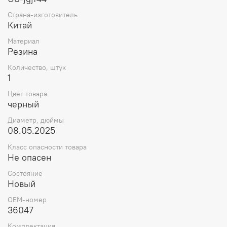
шины, что может привести к потере контроля над
Страна-изготовитель
электросамокатом и опасным ситуациям на дороге.
Китай
Если шина электросамоката имеет прокол или разрыв,
камера может быть использована для временного
Материал
ремонта, что позволяет продолжить движение до
Резина
ближайшего сервисного центра или места назначения.
В целом, колесная камера для электросамоката
Количество, штук
1
является важным компонентом, который помогает
поддерживать безопасность и функциональность шин
Цвет товара
двухколесных транспортных средств.
черный
Диаметр, дюймы
08.05.2025
Класс опасности товара
Не опасен
Состояние
Новый
OEM-номер
36047
Комплектация