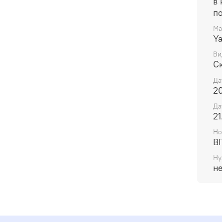
в
п
Ма
Y
Ви
С
Да
20
Да
21
Но
В
Ну
н