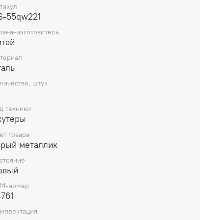
тикул
щекий ямаха джог yamaha jog 3KJ/5BM (10мм
S-55qw221
) Тайвань Ruima
рана-изготовитель
итай
териал
таль
личество, штук
д техники
кутеры
ет товара
ерый металлик
стояние
овый
M-номер
4761
мплектация