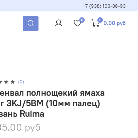
+7 (938) 103-36-93
0
0
0.00 руб
(0)
енвал полнощекий ямаха
г 3KJ/5BM (10мм палец)
вань Ruima
5.00 руб