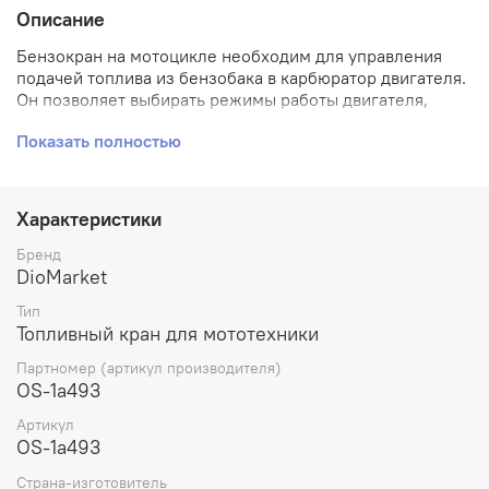
Описание
Бензокран на мотоцикле необходим для управления
подачей топлива из бензобака в карбюратор двигателя.
Он позволяет выбирать режимы работы двигателя,
такие как полная подача топлива, выключение подачи
Показать полностью
топлива или ограничение подачи топлива. Бензокран
может использоваться для экономии топлива во время
езды на малых скоростях или при долгой стоянке
мотоцикла. Бензокраны также часто имеют
Характеристики
дополнительные функции, такие как резервный режим,
позволяющий использовать запас топлива, и/или
Бренд
фильтр для очистки топлива от примесей и грязи.
DioMarket
Тип
Топливный кран для мототехники
Партномер (артикул производителя)
OS-1a493
Артикул
OS-1a493
Страна-изготовитель