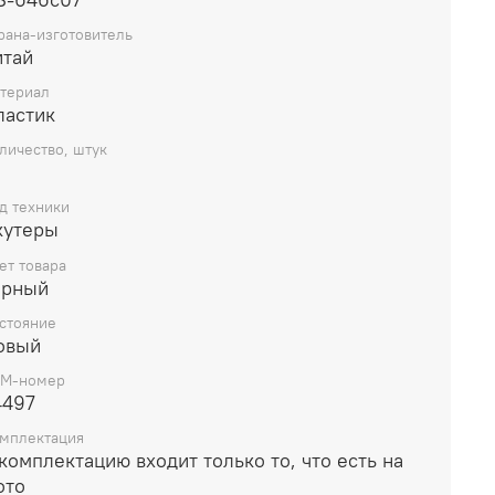
 топлива.
рана-изготовитель
итай
териал
ластик
личество, штук
д техники
кутеры
ет товара
ерный
стояние
овый
M-номер
4497
мплектация
комплектацию входит только то, что есть на
ото