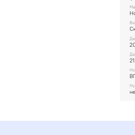
Ма
H
Ви
С
Да
20
Да
21
Но
В
Ну
н