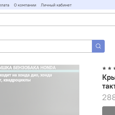
плата
О компании
Личный кабинет
Кры
так
288