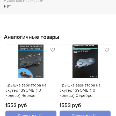
Нужен код маркировки
нет
Аналогичные товары
Крышка вариатора на
Крышка вариатора на
к
скутер 139QMB (10
скутер 139QMB (10
с
колесо) Черная
колесо) Серебро
4
1553 руб
1553 руб
В корзину
В корзину