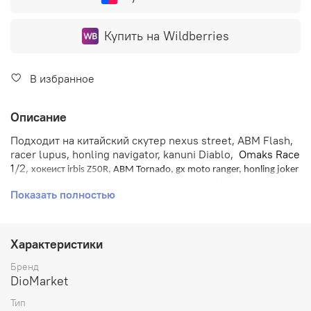
Купить на Wildberries
В избранное
Описание
Подходит на китайский
скутер
nexus street, ABM Flash,
racer lupus, honling navigator, kanuni Diablo,
Omaks Race
1
/2,
хокеист
irbis Z50R,
ABM Tornado, gx moto ranger, honling joker
Крышка
qt-7, racer sagita, Viper grand prix, patron clever.
Показать полностью
вариатора на скутер 139QMB (12 колесо) - Эта крышка
вариатора предназначена для ремонта или замены
штатной защиты на 4-тактных скутерах с двигателем
139QMB и увеличенной колесной базой. Она идеально
Характеристики
подходит для популярных моделей с 12-дюймовыми
колесами, таких как HORS, Irbis, Stels, а также их
Бренд
DioMarket
многочисленных аналогов. Конструктивно это "длинная"
крышка, общей длиной 43 сантиметра, которая крепится
Тип
на 9 болтов, что является ключевым отличием от версий