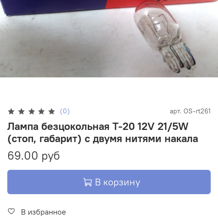
(0)
арт.
OS-rt261
Лампа безцокольная T-20 12V 21/5W
(стоп, габарит) с двумя нитями накала
69.00 руб
В корзину
В избранное