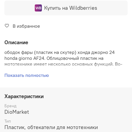
Купить на Wildberries
В избранное
Описание
ободок фары (пластик на скутер) хонда джорно 24
honda giorno AF24. Облицовочный пластик на
мототехнике имеет несколько основных функций. Во-
первых, он служит защитной оболочкой для устройств и
Показать полностью
деталей мототехники, таких как двигатель, аккумулятор,
электрическая проводка и другие. Пластик
предохраняет эти части от попадания влаги, грязи и
пыли, что может повредить их работу и снизить срок
Характеристики
службы. Во-вторых, облицовочный пластик придает
мототехнике эстетически приятный внешний вид. Он
Бренд
может быть окрашен в различные цвета и иметь разные
DioMarket
дизайны, что позволяет владельцу выбрать стиль,
Тип
соответствующий его предпочтениям. Кроме того,
Пластик, обтекатели для мототехники
пластик помогает защитить раму мототехники от