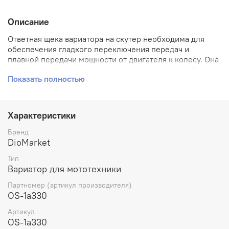
Описание
Ответная щека вариатора на скутер необходима для
обеспечения гладкого переключения передач и
плавной передачи мощности от двигателя к колесу. Она
выполняет роль контрольного элемента, который
Показать полностью
регулирует изменение сопротивления вариатора. Когда
скорость скутера увеличивается, вариатор расширяет
ответную щеку, что приводит к изменению
передаточного отношения и повышению скорости. Она
Характеристики
также помогает снизить износ и повысить
эффективность работы вариатора, а также увеличить
Бренд
срок его службы.ответная щека ямаха джог yamaha jog
DioMarket
(d-13mm, D-93mm)
Тип
Вариатор для мототехники
Партномер (артикул производителя)
OS-1a330
Артикул
OS-1a330