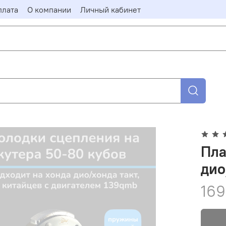
плата
О компании
Личный кабинет
Пла
дио
169