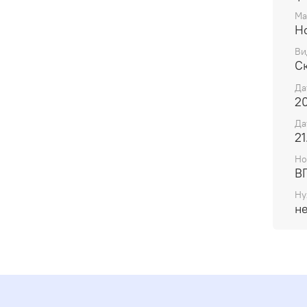
Ма
H
Ви
С
Да
20
Да
21
Но
В
Ну
н