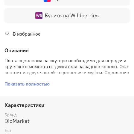
Купить на Wildberries
В избранное
Описание
Плата сцепления на скутере необходима для передачи
крутящего момента от двигателя на заднее колесо. Она
состоит из двух частей - сцепления и муфты. Сцепление
позволяет соединять или разъединять двигатель с
Показать полностью
системой передачи, обеспечивает плавное и
безопасное движения скутера. Когда сцепление
сжимается, крутящий момент от двигателя передается
через муфту на систему передачи и, в конечном итоге,
Характеристики
на заднее колесо. Когда сцепление отпускается,
двигатель отключается от системы передачи, что
Бренд
позволяет скутеру останавливаться или переключаться
DioMarket
на нейтраль. Плата сцепления также позволяет
Тип
регулировать передачу крутящего момента в