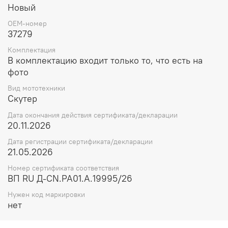
конические подшипники) имеют свои особенности и
Новый
применяются в зависимости от требований конкретной
машины или механизма. Они могут быть однорядными
OEM-номер
или многорядными, с различной конфигурацией и
37279
размерами элементов. В целом, подшипники
Комплектация
необходимы для обеспечения плавного движения и
В комплектацию входит только то, что есть на
вращения различных механизмов, увеличения их
фото
эффективности и надежности, а также уменьшения
износа и повышения срока службы
Вид мототехники
оборудования.подшипник 6201
Скутер
Дата окончания действия сертификата/декларации
20.11.2026
Дата регистрации сертификата/декларации
21.05.2026
Номер сертификата соответствия
ВП RU Д-CN.РА01.А.19995/26
Нужен код маркировки
нет