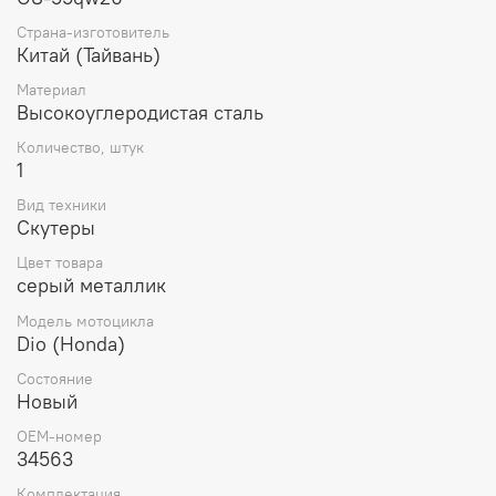
частью многих механизмов и оборудования, включая
Страна-изготовитель
двигатели, насосы, конвейеры, валы, передачи и т.д.
Китай (Тайвань)
Основная функция подшипника – обеспечение плавного
и беззапорного движения или вращения. Он позволяет
Материал
Высокоуглеродистая сталь
передавать силу и вращение от одной части механизма
к другой. Кроме того, подшипники способны
Количество, штук
выдерживать большие нагрузки и вибрации, улучшая
1
эффективность работы механизмов и продлевая их срок
службы.
Вид техники
Скутеры
Цвет товара
серый металлик
Модель мотоцикла
Dio (Honda)
Состояние
Новый
OEM-номер
34563
Комплектация