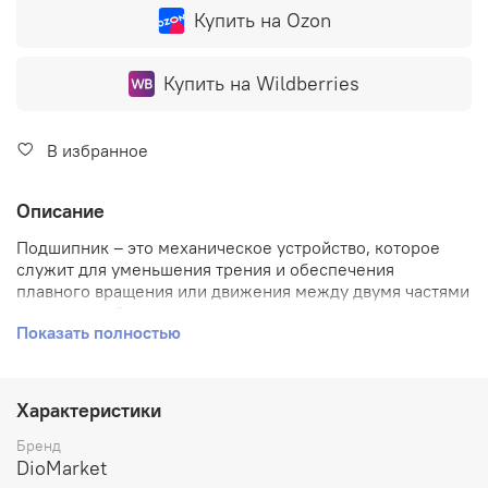
Купить на Ozon
Купить на Wildberries
В избранное
Описание
Подшипник – это механическое устройство, которое
служит для уменьшения трения и обеспечения
плавного вращения или движения между двумя частями
механизма. Он состоит из внешнего и внутреннего
Показать полностью
кольца, между которыми располагаются качающиеся
элементы – шарики, ролики, иглы или сепараторы.
Подшипники применяются во многих отраслях
промышленности и техники, таких как автомобильное
Характеристики
производство, машиностроение, энергетика,
станкостроение и др. Они являются неотъемлемой
Бренд
частью многих механизмов и оборудования, включая
DioMarket
двигатели, насосы, конвейеры, валы, передачи и т.д.