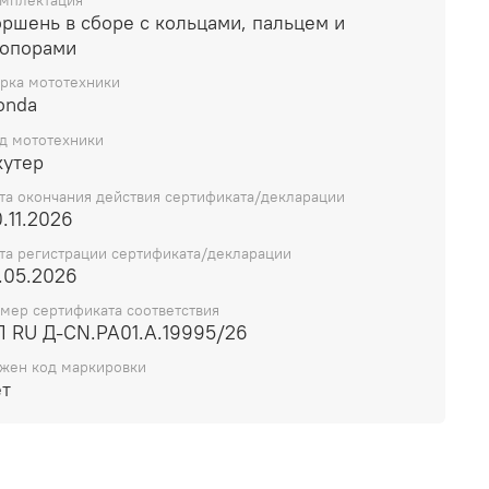
мплектация
оршень в сборе с кольцами, пальцем и
топорами
рка мототехники
onda
д мототехники
кутер
та окончания действия сертификата/декларации
.11.2026
та регистрации сертификата/декларации
.05.2026
мер сертификата соответствия
П RU Д-CN.РА01.А.19995/26
жен код маркировки
ет