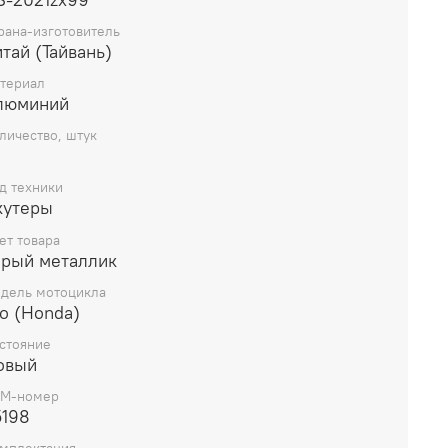
зонах.поршень хонда леад 90 honda lead HF05E
емонтный размер +0,25 (диам.48,25 р.12)
рана-изготовитель
тай (Тайвань)
нь SEE
териал
люминий
личество, штук
д техники
кутеры
ет товара
ерый металлик
дель мотоцикла
o (Honda)
стояние
овый
M-номер
5198