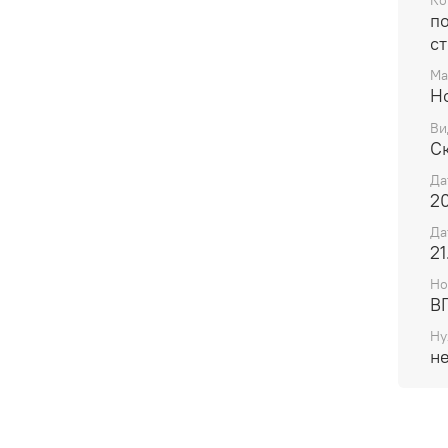
Ко
п
с
Ма
H
Ви
С
Да
20
Да
21
Но
В
Ну
н