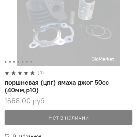
(0)
поршневая (цпг) ямаха джог 50сс
(40мм,p10)
1668.00 руб
Нет в наличии
В избранное