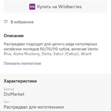
Купить на Wildberries
В избранное
Описание
Распредвал подходит для целого ряда популярных
китайских мопедов 50/70/110 кубов, включая Vento
Riva, Alpha Mustang, Delta, Sabur (Сабур), Atlant
(Атлант), OB-110, Dingo (Динго), Zodiak (Зодиак) и
Показать полностью
аналогов с двигателями 139fmb / 147fmi / 152fmi.
Распредвал на мотоцикле используется для управления
открыванием и закрыванием клапанов в цилиндрах
двигателя. Он является частью механизма
Характеристики
газораспределения и имеет ключевое значение для
правильной работы двигателя. Распредвал состоит из
Бренд
одной или нескольких эксцентриков, которые
DioMarket
вращаются вместе с коленчатым валом. Они имеют
Тип
выпуклые участки, которые управляют подъемом и
Распредвал для мототехники
опусканием клапанов через толкатели или рычаги.