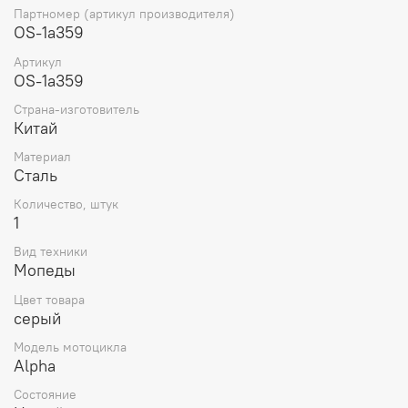
Распредвал контролирует подачу и выпуск газов:
Партномер (артикул производителя)
распредвал открывает и закрывает клапаны в нужное
OS-1a359
время, чтобы позволить свежему воздуху и топливу
Артикул
попасть в цилиндр и выталкивать отработанные газы.
OS-1a359
Страна-изготовитель
Китай
Материал
Сталь
Количество, штук
1
Вид техники
Мопеды
Цвет товара
серый
Модель мотоцикла
Alpha
Состояние