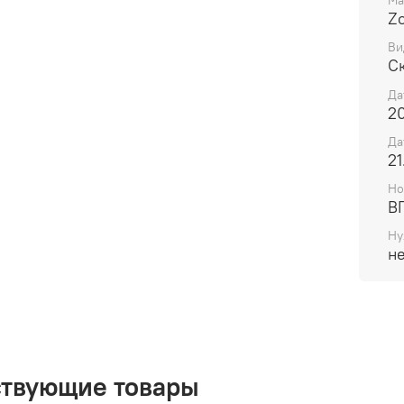
Ма
Z
Ви
С
Да
20
Да
21
Но
В
Ну
н
ствующие товары