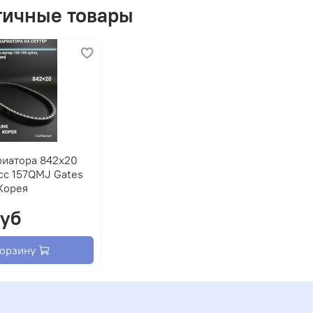
гичные товары
риатора 842х20
сс 157QMJ Gates
Корея
руб
корзину