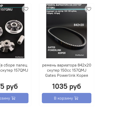
(в сборе палец
ремень вариатора 842х20
 скутер 157QMJ
скутер 150сс 157QMJ
Gates Powerlink Корея
75 руб
1035 руб
рзину
В корзину