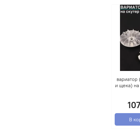
вариатор 
и щека) на
10
В ко