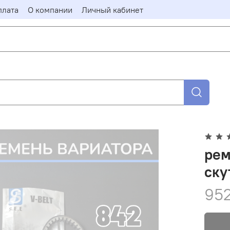
плата
О компании
Личный кабинет
рем
ску
952