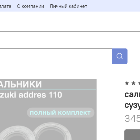
плата
О компании
Личный кабинет
сал
суз
345