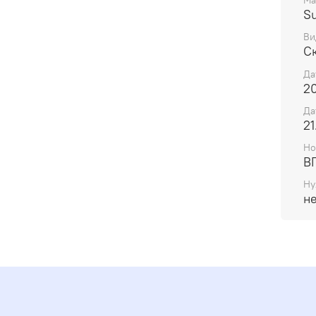
Ма
Su
Ви
С
Да
20
Да
21
Но
В
Ну
н