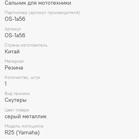
Сальник для мототехники
отличается высоким качеством и надежностью и
доступен по привлекательной цене. Обеспечивает
Партномер (артикул производителя)
стабильную работу двигателя и увеличивает срок его
OS-1a56
службы. Этот сайлентблок предназначен для установки
Артикул
на скутеры Yamaha jog
OS-1a56
Страна-изготовитель
Китай
Материал
Резина
Количество, штук
1
Вид техники
Скутеры
Цвет товара
серый металлик
Модель мотоцикла
R25 (Yamaha)