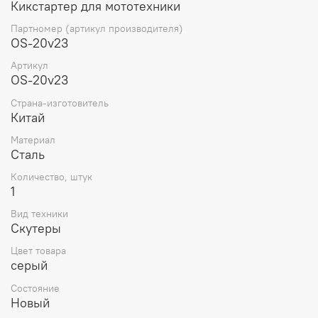
Кикстартер для мототехники
запасной способ запуска мотоцикла, снимая
зависимость от электрооборудования, и может быть
Партномер (артикул производителя)
полезен в ситуациях, когда мотоцикл находится вдали
OS-20v23
от доступных источников электроэнергии или в
Артикул
условиях экстремальных температур. Таким образом,
OS-20v23
Кикстартер для мотоцикла является важным
компонентом, который обеспечивает надежный и
Страна-изготовитель
удобный способ запуска двигателя в случаях, когда
Китай
электрический стартер недоступен или неисправен.
Материал
Сталь
Количество, штук
1
Вид техники
Скутеры
Цвет товара
серый
Состояние
Новый