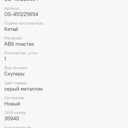
сиденья на скутере является полезным аксессуаром,
Артикул
обеспечивающим защиту, комфорт и стильность, а
OS-451225654
также увеличивает срок службы сиденья.
Страна-изготовитель
Китай
Материал
ABS пластик
Количество, штук
1
Вид техники
Скутеры
Цвет товара
серый металлик
Состояние
Новый
OEM-номер
35940
Комплектация