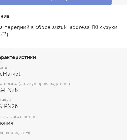
ание
з передний в сборе suzuki address 110 сузуки
 (2)
арактеристики
енд
ioMarket
ртномер (артикул производителя)
S-PN26
тикул
S-PN26
рана-изготовитель
пония
личество, штук