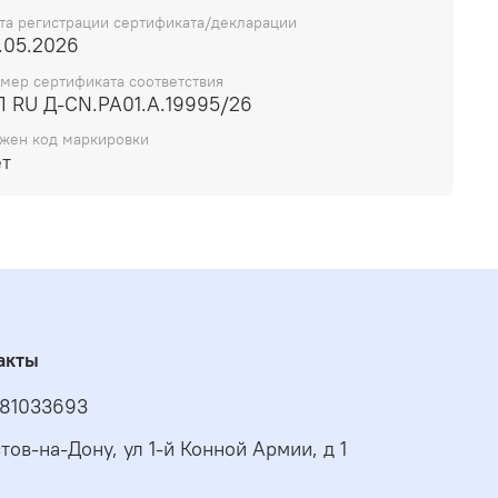
та регистрации сертификата/декларации
.05.2026
мер сертификата соответствия
П RU Д-CN.РА01.А.19995/26
жен код маркировки
ет
акты
81033693
стов-на-Дону, ул 1-й Конной Армии, д 1