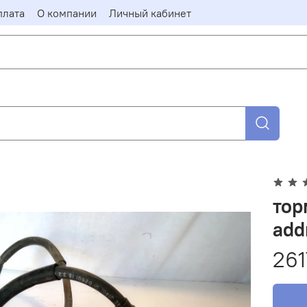
плата
О компании
Личный кабинет
тор
add
261