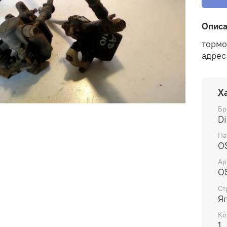
Опис
тормо
адрес
Х
Бр
D
Па
O
Ар
O
Ст
Я
Ко
1