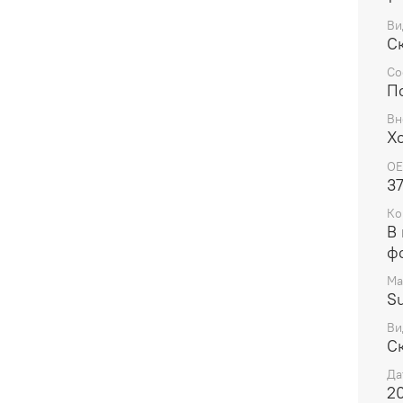
Ви
С
Со
П
Вн
Х
OE
3
Ко
В 
ф
Ма
Su
Ви
С
Да
20