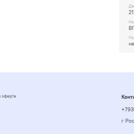
Да
21
Но
В
Ну
н
и оферта
Конт
+793
г Ро