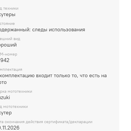
д техники
кутеры
стояние
одержанный: следы использования
ешний вид
ороший
M-номер
7942
мплектация
комплектацию входит только то, что есть на
ото
рка мототехники
zuki
д мототехники
кутер
та окончания действия сертификата/декларации
.11.2026