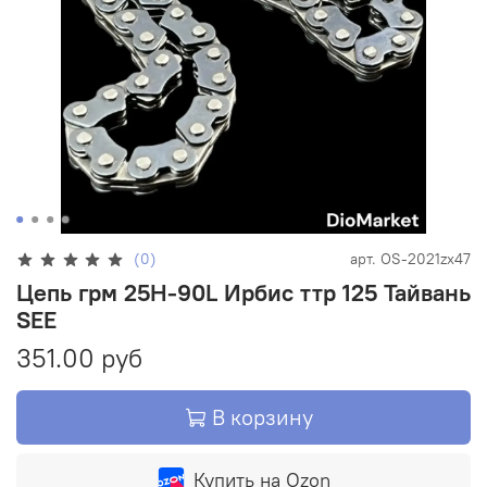
(0)
арт.
OS-2021zx47
Цепь грм 25H-90L Ирбис ттр 125 Тайвань
SEE
351.00 руб
В корзину
Купить на Ozon