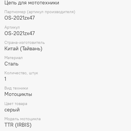
Цепь для мототехники
повысить мощность и крутящий момент, а также снизить
расход топлива. Важно своевременно проверять и
Партномер (артикул производителя)
поддерживать правильную работу ГРМ на мотоцикле,
OS-2021zx47
следить за состоянием ремней или цепей, заменять их
Артикул
при необходимости, а также регулировать натяжение.
OS-2021zx47
Это поможет предотвратить возможные поломки,
повреждения двигателя и снизить риск аварийной
Страна-изготовитель
ситуации на дороге.
Китай (Тайвань)
Материал
Сталь
Количество, штук
1
Вид техники
Мотоциклы
Цвет товара
серый
Модель мотоцикла
TTR (IRBIS)