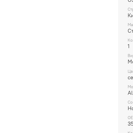
мопед
служб
Ст
Ки
этой 
Ма
С
Ко
1
Ви
М
Цв
с
Мо
A
Со
Н
OE
3