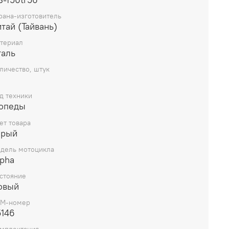
ов китайского производства. Продлите срок
ы стартера вашего транспортного средства с
рана-изготовитель
тай (Тайвань)
запчастью.
териал
таль
личество, штук
д техники
опеды
ет товара
ерый
дель мотоцикла
lpha
стояние
овый
M-номер
5146