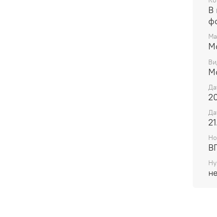
Ко
В 
ф
Ма
M
Ви
М
Да
20
Да
21
Но
В
Ну
н