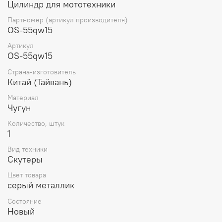
Цилиндр для мототехники
правильно подобранная цилиндро-поршневая группа
гарантирует длительный и бесперебойный
Партномер (артикул производителя)
двигательный режим мотоцикла, а также максимальную
OS-55qw15
производительность и удобство при
Артикул
эксплуатации.поршневая на скутер (цпг) ямаха джог
OS-55qw15
yamaha jog 3kj/5BM на 65 кубов (10й палец) Тайвань SEE
Страна-изготовитель
Китай (Тайвань)
Материал
Чугун
Количество, штук
1
Вид техники
Скутеры
Цвет товара
серый металлик
Состояние
Новый