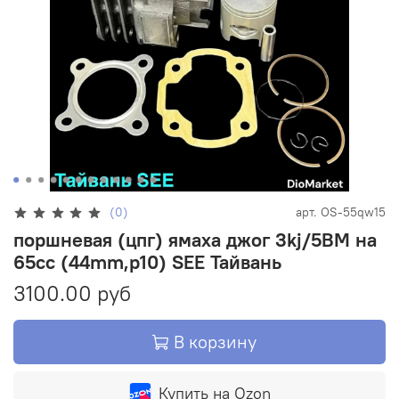
(0)
арт.
OS-55qw15
поршневая (цпг) ямаха джог 3kj/5BM на
65cc (44mm,p10) SEE Тайвань
3100.00 руб
В корзину
Купить на Ozon