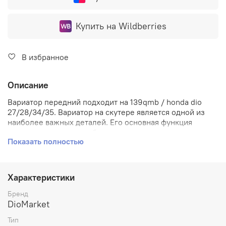
Купить на Wildberries
В избранное
Описание
Вариатор передний подходит на 139qmb / honda dio
27/28/34/35. Вариатор на скутере является одной из
наиболее важных деталей. Его основная функция
заключается в том, чтобы регулировать скорость и
Показать полностью
мощность двигателя, а также обеспечивать плавный
переход с одной передачи на другую. Когда вы
ускоряете или замедляете скорость на скутере,
вариатор перестраивает свой профиль, за счет чего
Характеристики
устанавливаются новые скорости и мощность двигателя.
Вариатор на скутере необходимо менять, когда
Бренд
начинаются следующие проблемы: - Сильно
DioMarket
увеличивается расход топлива - Скутер стал
Тип
"пробуксовывать" на подъемах - При разгоне мотор стал