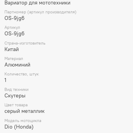
Вариатор для мототехники
более шумным - При разгоне скутера на больших
скоростях он начинает дергаться. Если вы заметили
Партномер (артикул производителя)
хотя бы один из этих признаков, то необходимо
OS-9jg6
заменить вариатор на скутере.
Артикул
OS-9jg6
Страна-изготовитель
Китай
Материал
Алюминий
Количество, штук
1
Вид техники
Скутеры
Цвет товара
серый металлик
Модель мотоцикла
Dio (Honda)