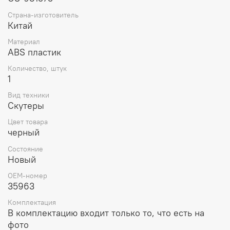
экономичность и скоростные возможности. Таким
Страна-изготовитель
образом, облицовочный пластик имеет не только
Китай
практическую, но и эстетическую функции, делая его
более функциональным и привлекательным.
Материал
ABS пластик
Количество, штук
1
Вид техники
Скутеры
Цвет товара
черный
Состояние
Новый
OEM-номер
35963
Комплектация
В комплектацию входит только то, что есть на
фото