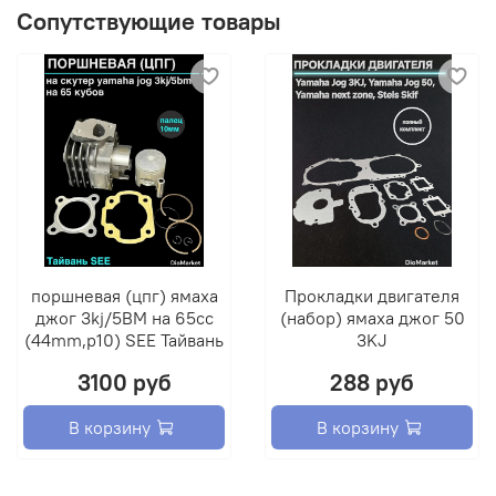
Сопутствующие товары
поршневая (цпг) ямаха
Прокладки двигателя
джог 3kj/5BM на 65cc
(набор) ямаха джог 50
(44mm,p10) SEE Тайвань
3KJ
3100 руб
288 руб
В корзину
В корзину