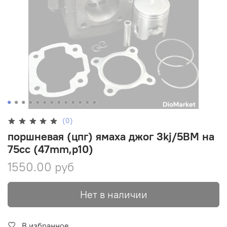
(0)
поршневая (цпг) ямаха джог 3kj/5BM на
75cc (47mm,p10)
1550.00 руб
Нет в наличии
В избранное